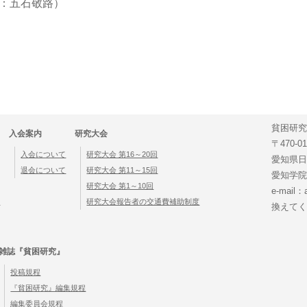
：五石敬路）
貧困研究
入会案内
研究大会
〒470-01
入会について
研究大会 第16～20回
愛知県日
退会について
研究大会 第11～15回
愛知学院
研究大会 第1～10回
e-mail
綱
研究大会報告者の交通費補助制度
換えてく
雑誌『貧困研究』
投稿規程
『貧困研究』編集規程
編集委員会規程