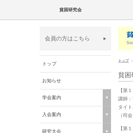
貧困研究会
会員の方はこちら
トップ
トップ
貧困
お知らせ
【第１
学会案内
講師
タイト
入会案内
（司会
【第１
研究大会