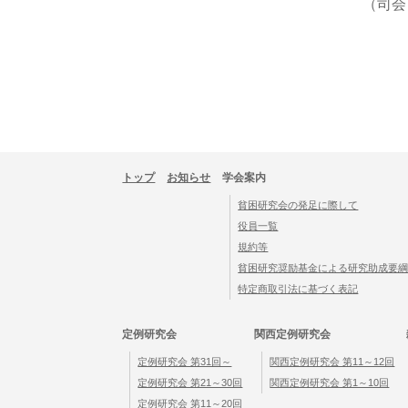
（司会
トップ
お知らせ
学会案内
貧困研究会の発足に際して
役員一覧
規約等
貧困研究奨励基金による研究助成要
特定商取引法に基づく表記
定例研究会
関西定例研究会
定例研究会 第31回～
関西定例研究会 第11～12回
定例研究会 第21～30回
関西定例研究会 第1～10回
定例研究会 第11～20回