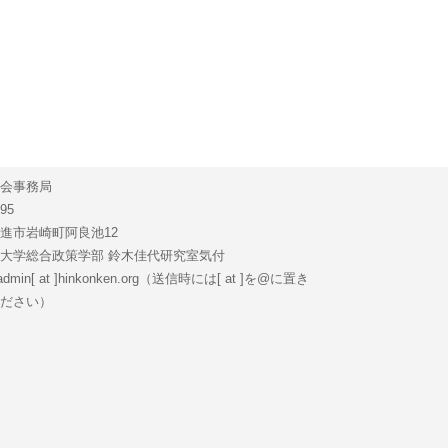
会事務局
95
進市岩崎町阿良池12
大学総合政策学部 鈴木佳代研究室気付
：admin[ at ]hinkonken.org（送信時には[ at ]を@に置き
ださい）