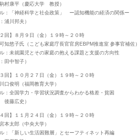
駒村康平（慶応大学 教授）
ル：「神経科学と社会政策」 ー認知機能の経済の関係ー
：浦川邦夫）
２回】８月９日（金）１９時～２０時
可知悠子氏（こども家庭庁長官官房EBPM推進室 参事官補佐
ル：未就園児とその家庭の抱える課題と支援の方向性
：田中智子）
３回】１０月２７日（金）１９時～２０時
：川口俊明（福岡教育大学）
ル：全国学力・学習状況調査からわかる格差・貧困
 後藤広史）
４回】１１月２４日（金）１９時～２０時
宮本太郎（中央大学）
ル：「新しい生活困難層」とセーフティネット再編