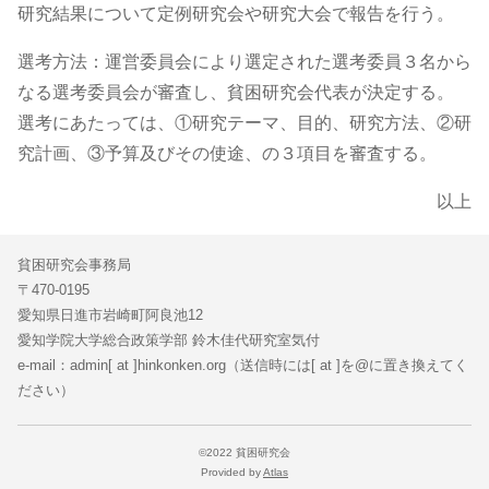
研究結果について定例研究会や研究大会で報告を行う。
選考方法：運営委員会により選定された選考委員３名から
なる選考委員会が審査し、貧困研究会代表が決定する。
選考にあたっては、①研究テーマ、目的、研究方法、②研
究計画、③予算及びその使途、の３項目を審査する。
以上
貧困研究会事務局
〒470-0195
愛知県日進市岩崎町阿良池12
愛知学院大学総合政策学部 鈴木佳代研究室気付
e-mail：admin[ at ]hinkonken.org（送信時には[ at ]を@に置き換えてく
ださい）
©2022 貧困研究会
Provided by
Atlas